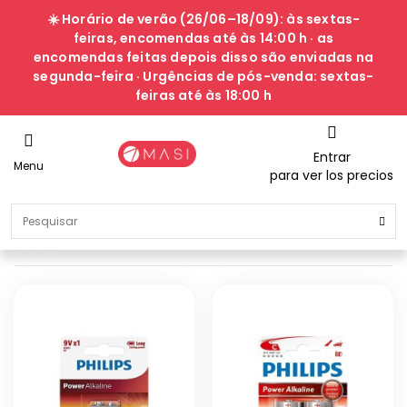
☀️ Horário de verão (26/06–18/09): às sextas-
feiras, encomendas até às 14:00 h · as
encomendas feitas depois disso são enviadas na
segunda-feira · Urgências de pós-venda: sextas-
feiras até às 18:00 h
Entrar
Menu
para ver los precios
Pilas