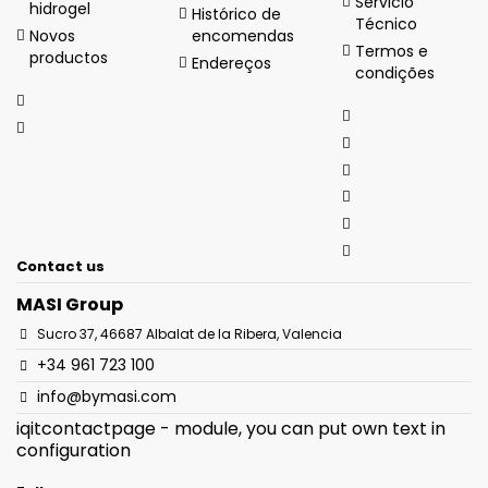
Servicio
hidrogel
Histórico de
Técnico
Novos
encomendas
Termos e
productos
Endereços
condições
Contact us
MASI Group
Sucro 37, 46687 Albalat de la Ribera, Valencia
+34 961 723 100
info@bymasi.com
iqitcontactpage - module, you can put own text in
configuration