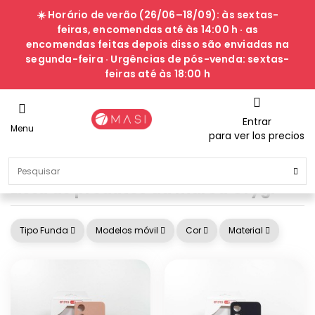
☀️ Horário de verão (26/06–18/09): às sextas-
feiras, encomendas até às 14:00 h · as
encomendas feitas depois disso são enviadas na
segunda-feira · Urgências de pós-venda: sextas-
feiras até às 18:00 h
Entrar
Menu
para ver los precios
Lista de produtos da marca Orygi
Tipo Funda
Modelos móvil
Cor
Material