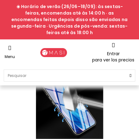
☀️ Horário de verão (26/06–18/09): às sextas-
feiras, encomendas até às 14:00 h · as
encomendas feitas depois disso são enviadas na
segunda-feira · Urgências de pós-venda: sextas-
feiras até às 18:00 h
Entrar
Menu
para ver los precios