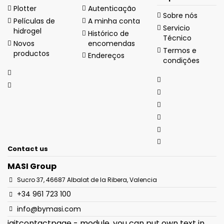
Plotter
Autenticação
Sobre nós
Películas de
A minha conta
Servicio
hidrogel
Histórico de
Técnico
Novos
encomendas
Termos e
productos
Endereços
condições
Contact us
MASI Group
Sucro 37, 46687 Albalat de la Ribera, Valencia
+34 961 723 100
info@bymasi.com
iqitcontactpage - module, you can put own text in