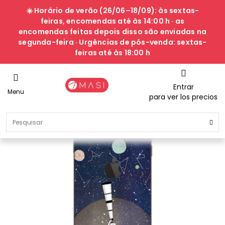
☀️ Horário de verão (26/06–18/09): às sextas-
feiras, encomendas até às 14:00 h · as
encomendas feitas depois disso são enviadas na
segunda-feira · Urgências de pós-venda: sextas-
feiras até às 18:00 h
Entrar
Menu
para ver los precios