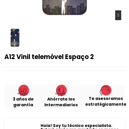
A12 Vinil telemóvel Espaço 2
Te asesoramos
3 años de
Ahórrate los
estratégicamente
garantía
Intermediarios
Hola! Soy tu técnico especialista.