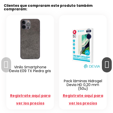
Clientes que compraram este produto também
compraram:
minas Hidrogel
Vinilo trasero Devia Pure
A17 Vinil t
 HD 0,20 mm
CS119
Unicórn
(50u)
ate aquí para
Registrate aquí para
Registrate 
los precios
ver los precios
ver los p