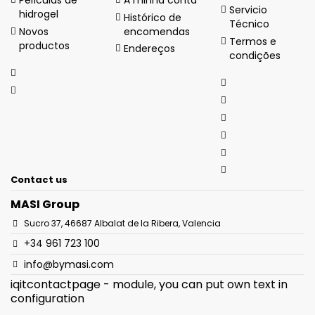
Servicio
hidrogel
Histórico de
Técnico
Novos
encomendas
Termos e
productos
Endereços
condições
Contact us
MASI Group
Sucro 37, 46687 Albalat de la Ribera, Valencia
+34 961 723 100
info@bymasi.com
iqitcontactpage - module, you can put own text in
configuration