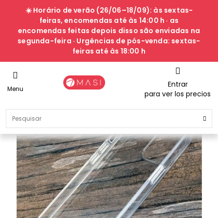
☀️ Horário de verão (26/06–18/09): às sextas-
feiras, encomendas até às 14:00 h · as
encomendas feitas depois disso são enviadas na
segunda-feira · Urgências de pós-venda: sextas-
feiras até às 18:00 h
Entrar
Menu
para ver los precios