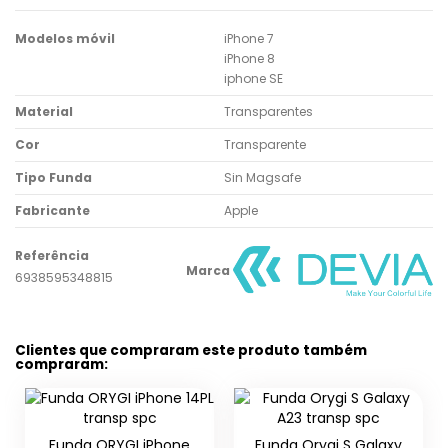
Modelos móvil
iPhone 7
iPhone 8
iphone SE
Material
Transparentes
Cor
Transparente
Tipo Funda
Sin Magsafe
Fabricante
Apple
Referência
Marca
6938595348815
Clientes que compraram este produto também
compraram:
one
Funda Orygi S Galaxy