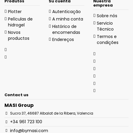
Produtos
Su cuenta
Nuestra
empresa
Plotter
Autenticação
Sobre nós
Películas de
A minha conta
Servicio
hidrogel
Histórico de
Técnico
Novos
encomendas
Termos e
productos
Endereços
condições
Contact us
MASI Group
Sucro 37, 46687 Albalat de la Ribera, Valencia
+34 961 723 100
info@bymasi.com