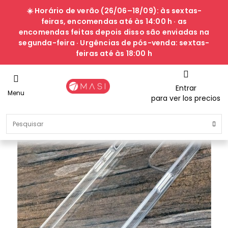
☀️ Horário de verão (26/06–18/09): às sextas-
feiras, encomendas até às 14:00 h · as
encomendas feitas depois disso são enviadas na
segunda-feira · Urgências de pós-venda: sextas-
feiras até às 18:00 h
Entrar
Menu
para ver los precios