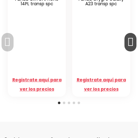
c
A23 transp spc
Cristal templado
Protección Premium
iPhone 13PM/14
para
Registrate aquí para
Registrate aquí para
s
ver los precios
ver los precios