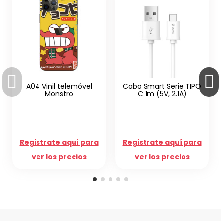
4 Vinil telemóvel
Cabo Smart Serie TIPO
Monstro
C 1m (5V, 2.1A)
Cargado
PD Tipo 
istrate aquí para
Registrate aquí para
Registr
ver los precios
ver los precios
ver 