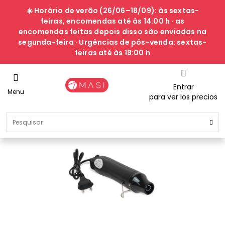
☀️ Horário de verão (26/06–18/09): às sextas-
feiras, encomendas até às 14:00 h · as
encomendas feitas depois disso são enviadas na
segunda-feira · Urgências de pós-venda: sextas-
feiras até às 18:00 h
Entrar
Menu
para ver los precios