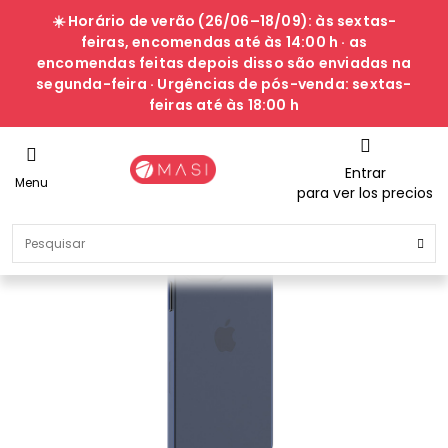
☀️ Horário de verão (26/06–18/09): às sextas-
feiras, encomendas até às 14:00 h · as
encomendas feitas depois disso são enviadas na
segunda-feira · Urgências de pós-venda: sextas-
feiras até às 18:00 h
Entrar
Menu
para ver los precios