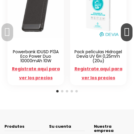
ank IDUSD P13A
Pack películas Hidrogel
Capa Ultr
 Power Duo
Devia UV 6H 0,25mm
iPhone 14 T
000mAh 10W
(20u)
ma
rate aquí para
Registrate aquí para
Registrate
 los precios
ver los precios
ver los
Produtos
Su cuenta
Nuestra
empresa