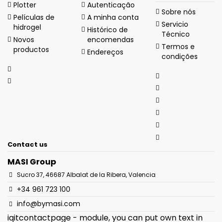
Plotter
Autenticação
Sobre nós
Películas de
A minha conta
Servicio
hidrogel
Histórico de
Técnico
Novos
encomendas
Termos e
productos
Endereços
condições
Contact us
MASI Group
Sucro 37, 46687 Albalat de la Ribera, Valencia
+34 961 723 100
info@bymasi.com
iqitcontactpage - module, you can put own text in