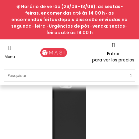
☀️ Horário de verão (26/06–18/09): às sextas-
feiras, encomendas até às 14:00 h · as
encomendas feitas depois disso são enviadas na
segunda-feira · Urgências de pós-venda: sextas-
feiras até às 18:00 h
Entrar
Menu
para ver los precios