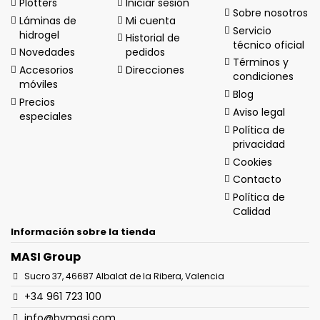
Plotters
Iniciar sesión
Sobre nosotros
Láminas de
Mi cuenta
Servicio
hidrogel
Historial de
técnico oficial
Novedades
pedidos
Términos y
Accesorios
Direcciones
condiciones
móviles
Blog
Precios
Aviso legal
especiales
Política de
privacidad
Cookies
Contacto
Política de
Calidad
Información sobre la tienda
MASI Group
Sucro 37, 46687 Albalat de la Ribera, Valencia
+34 961 723 100
info@bymasi.com