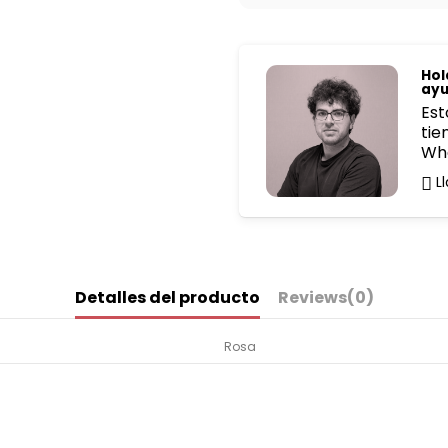
Hol
ayu
Est
tie
Wh
L
Detalles del producto
Reviews
(0)
Rosa