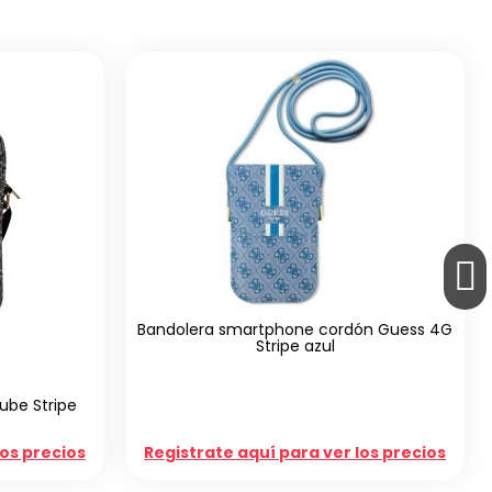
Smartwatch IDUSD S01A Amoled 2.04"
Bandolera t
negro
Registrate aquí para ver los precios
Registrate 