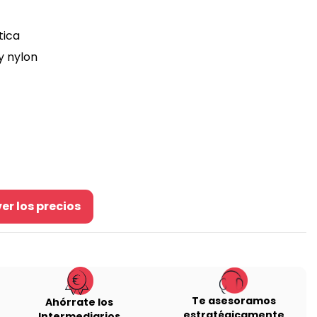
tica
 y nylon
er los precios
Te asesoramos
Ahórrate los
estratégicamente
Intermediarios