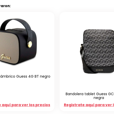
raron:
MS 5000mAh
Cable Devia Smart Supercharge USB/C
25W 1,5m blco
r los precios
Registrate aquí para ver los precios