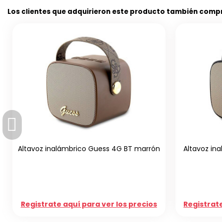
Los clientes que adquirieron este producto también comp
a smartphone cordón Guess 4G
Stripe azul
Powerbank Guess 4G 
negra
te aquí para ver los precios
Registrate aquí para ve