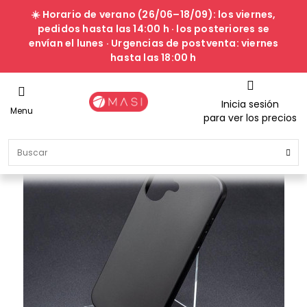
☀️ Horario de verano (26/06–18/09): los viernes,
pedidos hasta las 14:00 h · los posteriores se
envían el lunes · Urgencias de postventa: viernes
hasta las 18:00 h
Inicia sesión
Menu
para ver los precios