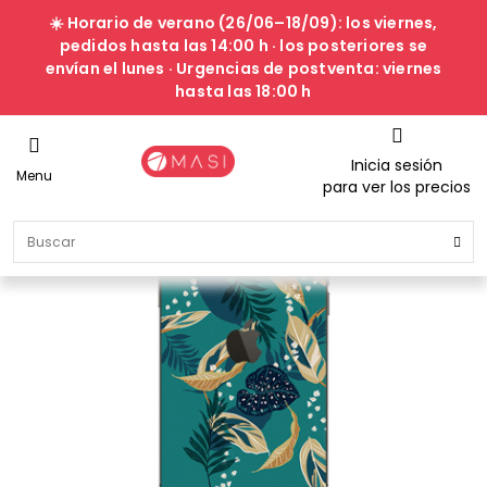
☀️ Horario de verano (26/06–18/09): los viernes,
pedidos hasta las 14:00 h · los posteriores se
envían el lunes · Urgencias de postventa: viernes
hasta las 18:00 h
Inicia sesión
Menu
para ver los precios