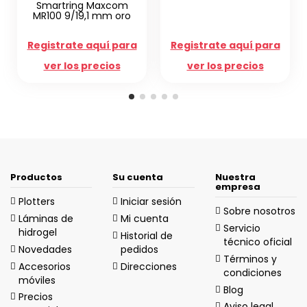
om
Vinilo Smartphone
oro
Devia E16 TX Cuero
marrón
para
Registrate aquí para
Registrate aquí para
s
ver los precios
ver los precios
Productos
Su cuenta
Nuestra
empresa
Plotters
Iniciar sesión
Sobre nosotros
Láminas de
Mi cuenta
Servicio
hidrogel
Historial de
técnico oficial
Novedades
pedidos
Términos y
Accesorios
Direcciones
condiciones
móviles
Blog
Precios
Aviso legal