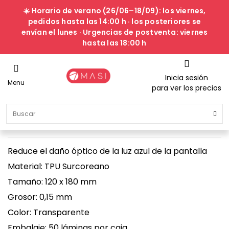
☀️ Horario de verano (26/06–18/09): los viernes,
pedidos hasta las 14:00 h · los posteriores se
envían el lunes · Urgencias de postventa: viernes
hasta las 18:00 h
Inicia sesión
Menu
para ver los precios
Pack láminas Hidrogel Devia Green
Ray (50u)
Reduce el daño óptico de la luz azul de la pantalla
Material: TPU Surcoreano
Tamaño: 120 x 180 mm
Grosor: 0,15 mm
Color: Transparente
Embalaje: 50 láminas por caja