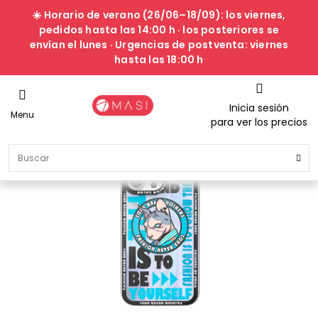
☀️ Horario de verano (26/06–18/09): los viernes,
pedidos hasta las 14:00 h · los posteriores se
envían el lunes · Urgencias de postventa: viernes
hasta las 18:00 h
Inicia sesión
Menu
para ver los precios