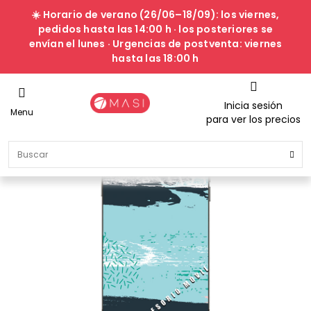
☀️ Horario de verano (26/06–18/09): los viernes,
pedidos hasta las 14:00 h · los posteriores se
envían el lunes · Urgencias de postventa: viernes
hasta las 18:00 h
Inicia sesión
Menu
para ver los precios