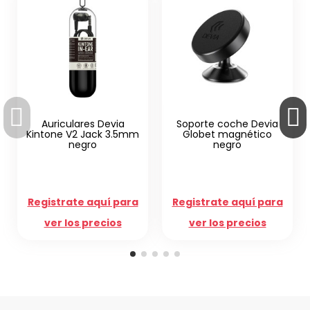
Soporte coche Devia
m
Globet magnético
negro
Auricular inalámbrico
Devia Kintone V2 casco
ngr
a
Registrate aquí para
Registrate aquí para
ver los precios
ver los precios