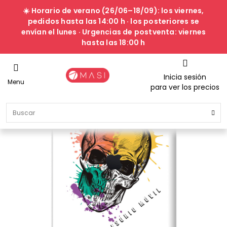
☀️ Horario de verano (26/06–18/09): los viernes,
pedidos hasta las 14:00 h · los posteriores se
envían el lunes · Urgencias de postventa: viernes
hasta las 18:00 h
Inicia sesión
Menu
para ver los precios