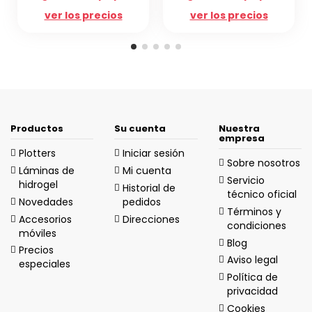
 precios
ver los precios
ver los pre
Productos
Su cuenta
Nuestra
empresa
Plotters
Iniciar sesión
Sobre nosotros
Láminas de
Mi cuenta
Servicio
hidrogel
Historial de
técnico oficial
Novedades
pedidos
Términos y
Accesorios
Direcciones
condiciones
móviles
Blog
Precios
Aviso legal
especiales
Política de
privacidad
Cookies