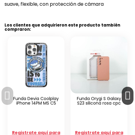
suave, flexible, con protección de cámara
Los clientes que adquirieron este producto también
compraron:
ia Coolplay
Funda Orygi S Galaxy
4PM MS C5
S23 silicona rosa cpc
Auriculares 
Kintone Jack
azul
e aquí para
Registrate aquí para
Registrate aq