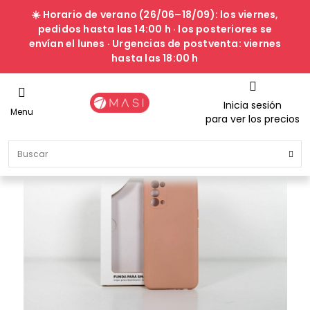
☀️ Horario de verano (26/06–18/09): los viernes,
pedidos hasta las 14:00 h · los posteriores se
envían el lunes · Urgencias de postventa: viernes
hasta las 18:00 h
Inicia sesión
Menu
para ver los precios