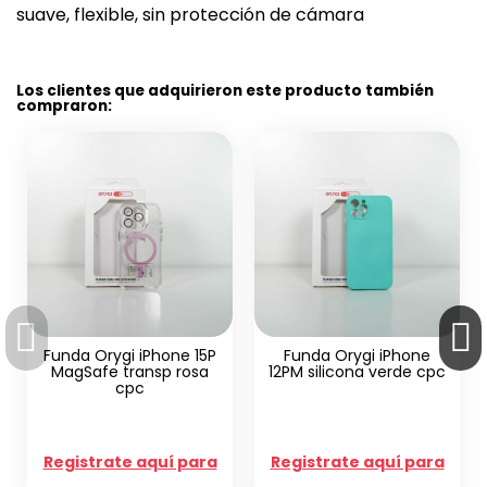
suave, flexible, sin protección de cámara
Los clientes que adquirieron este producto también
compraron:
i iPhone 15P
Funda Orygi iPhone
ransp rosa
12PM silicona verde cpc
pc
Funda Orygi iPh
silicona negr
e aquí para
Registrate aquí para
Registrate aq