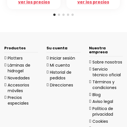
 precios
ver los precios
ver los pre
Productos
Su cuenta
Nuestra
empresa
Plotters
Iniciar sesión
Sobre nosotros
Láminas de
Mi cuenta
Servicio
hidrogel
Historial de
técnico oficial
Novedades
pedidos
Términos y
Accesorios
Direcciones
condiciones
móviles
Blog
Precios
Aviso legal
especiales
Política de
privacidad
Cookies