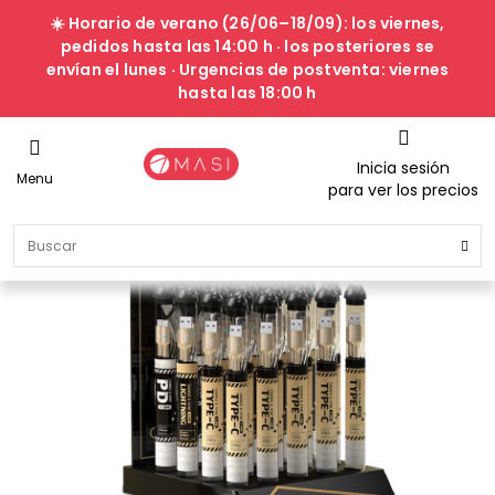
☀️ Horario de verano (26/06–18/09): los viernes,
pedidos hasta las 14:00 h · los posteriores se
envían el lunes · Urgencias de postventa: viernes
hasta las 18:00 h
Inicia sesión
Menu
para ver los precios