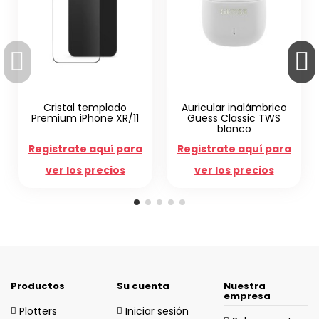
plado
Auricular inalámbrico
Cargador GaN De
e XR/11
Guess Classic TWS
Extreme PD 65W 2 
blanco
C
uí para
Registrate aquí para
Registrate aquí 
ecios
ver los precios
ver los precio
Productos
Su cuenta
Nuestra
empresa
Plotters
Iniciar sesión