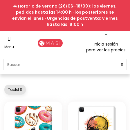
☀️ Horario de verano (26/06–18/09): los viernes,
pedidos hasta las 14:00 h · los posteriores se
envían el lunes · Urgencias de postventa: viernes
hasta las 18:00 h
Inicia sesión
Menu
para ver los precios
Vinilos Tablet
Tablet