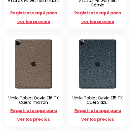
VTCL03 PR Garfield trazos
VTCL02 PR Garfield
Cómic
Registrate aquí para
Registrate aquí para
ver los precios
ver los precios
Vinilo Tablet Devia E16 TX
Vinilo Tablet Devia E15 TX
Cuero marrón
Cuero azul
Registrate aquí para
Registrate aquí para
ver los precios
ver los precios